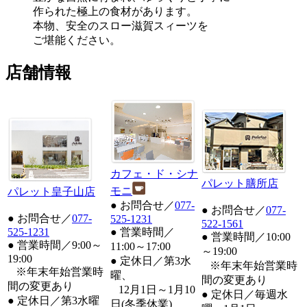
作られた極上の食材があります。
本物、安全のスロー滋賀スィーツを
ご堪能ください。
店舗情報
カフェ・ド・シナ
パレット膳所店
モニ
パレット皇子山店
● お問合せ／
077-
● お問合せ／
077-
● お問合せ／
077-
525-1231
522-1561
525-1231
● 営業時間／
● 営業時間／10:00
● 営業時間／9:00～
11:00～17:00
～19:00
19:00
● 定休日／第3水
※年末年始営業時
※年末年始営業時
曜、
間の変更あり
間の変更あり
12月1日～1月10
● 定休日／毎週水
● 定休日／第3水曜
日(冬季休業)