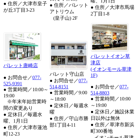
曜、1月1日
● 住所／大津市皇子
● 住所／パレット
● 住所／大津市馬場
が丘3丁目3-23
アトリウム
2丁目1-8
(皇子山) 2F
パレットイオン草
津店
パレット唐崎店
(イオンモール草津
パレット守山店
1F)
● お問合せ／
077-
● お問合せ／
077-
525-9391
514-8151
● お問合せ／
077-
● 営業時間／10:00～
● 営業時間／9:00
514-8803
19:00
● 営業時間／10:00
～18:00
※年末年始営業時
～19:00
● 定休日／毎週水
間の変更あり
● 定休日／施設休業
曜
● 定休日／毎週水
日以外は無休
● 住所／守山市勝
曜、1月1日
● 住所／草津市新浜
部1丁目4-11
● 住所／大津市蓮池
町300番地
町12-23
イオンモール草津