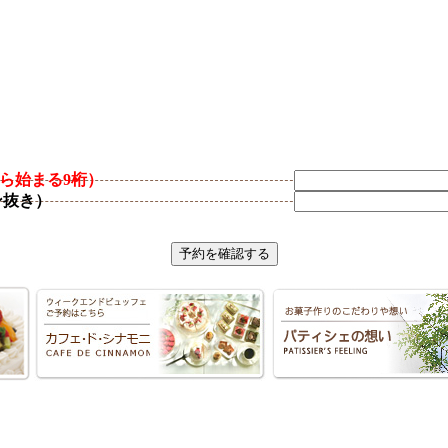
ら始まる9桁）
ン抜き）
予約を確認する